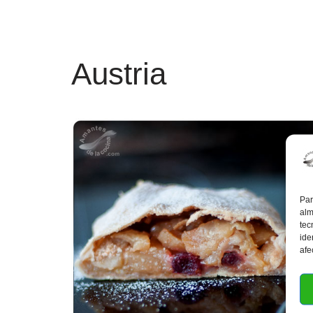
Austria
Par
alm
tec
ide
afe