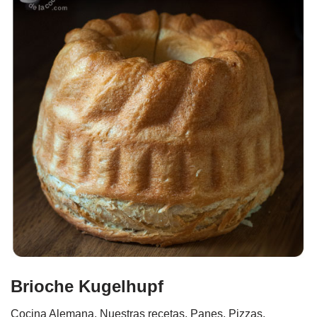
Brioche Kugelhupf
Cocina Alemana
,
Nuestras recetas
,
Panes, Pizzas,