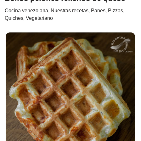
Cocina venezolana
,
Nuestras recetas
,
Panes, Pizzas,
Quiches
,
Vegetariano