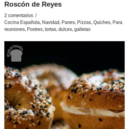
Roscón de Reyes
2 comentarios
Cocina Española
,
Navidad
,
Panes, Pizzas, Quiches
,
Para
reuniones
,
Postres, tortas, dulces, galletas