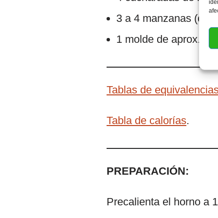
ide
afe
3 a 4 manzanas (dep
1 molde de aprox. 22
Tablas de equivalencias
Tabla de calorías
.
PREPARACIÓN:
Precalienta el horno a 1