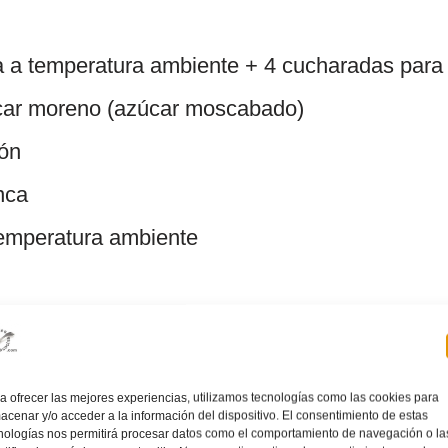
la a temperatura ambiente + 4 cucharadas para
car moreno (azúcar moscabado)
món
nca
emperatura ambiente
rigo todo uso (sin leudante)
vo de hornear para repostería o levadura quími
a ofrecer las mejores experiencias, utilizamos tecnologías como las cookies para
acenar y/o acceder a la información del dispositivo. El consentimiento de estas
nologías nos permitirá procesar datos como el comportamiento de navegación o la
e a temperatura ambiente