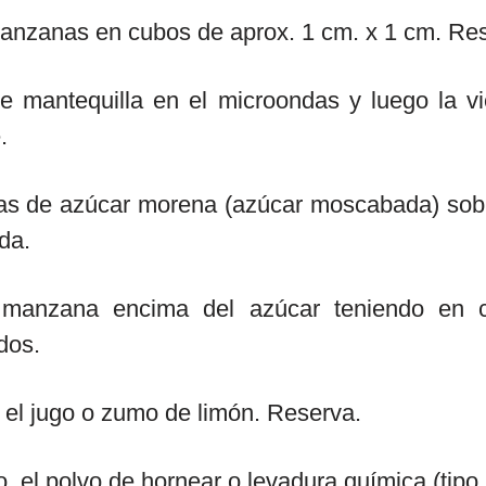
 manzanas en cubos de aprox. 1 cm. x 1 cm. Re
e mantequilla en el microondas y luego la vi
.
as de azúcar morena (azúcar moscabada) sobre
da.
e manzana encima del azúcar teniendo en 
dos.
el jugo o zumo de limón. Reserva.
o, el polvo de hornear o levadura química (tipo