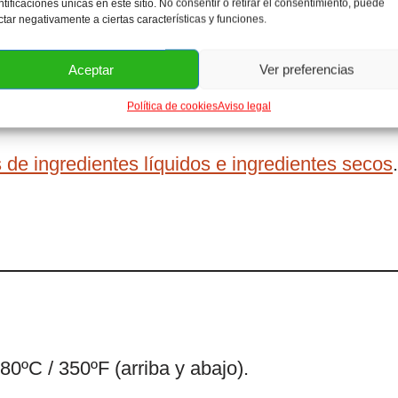
ntificaciones únicas en este sitio. No consentir o retirar el consentimiento, puede
ctar negativamente a ciertas características y funciones.
ende del tamaño)
 cm. de diámetro
que NO sea desmoldable
Aceptar
Ver preferencias
Política de cookies
Aviso legal
 de ingredientes líquidos e ingredientes secos
.
80ºC / 350ºF (arriba y abajo).