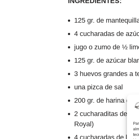
INGREDIENTES:
125 gr. de mantequil
4 cucharadas de azú
jugo o zumo de ½ li
125 gr. de azúcar bla
3 huevos grandes a t
una pizca de sal
200 gr. de harina de t
2 cucharaditas de pol
Royal)
Par
alm
tec
4 cucharadas de lech