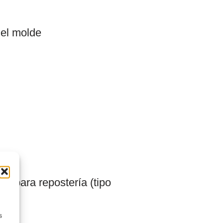
 el molde
ca para repostería (tipo
s