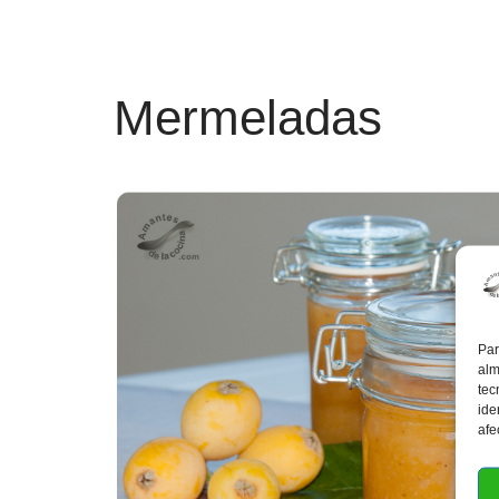
Mermeladas
Par
alm
tec
ide
afe