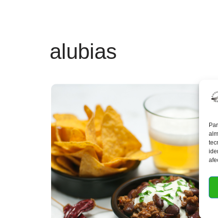
alubias
Par
alm
tec
ide
afe