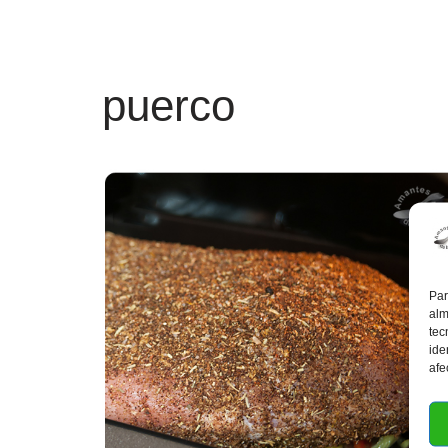
puerco
Par
alm
tec
ide
afe