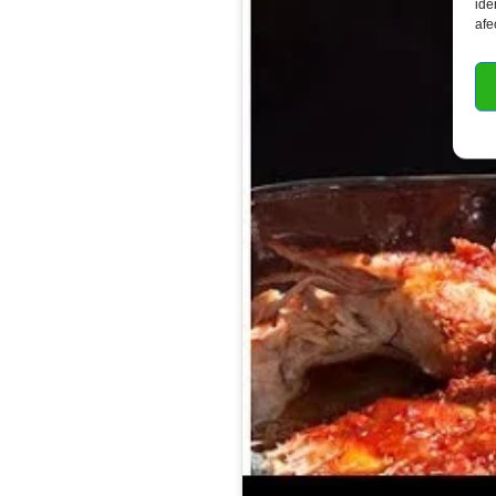
ide
afe