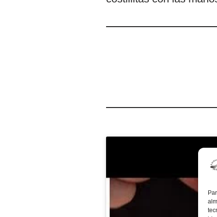
Par
alm
tec