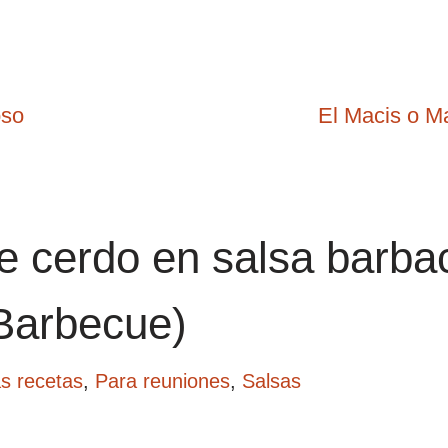
oso
El Macis o Ma
 de cerdo en salsa barb
 Barbecue)
s recetas
,
Para reuniones
,
Salsas