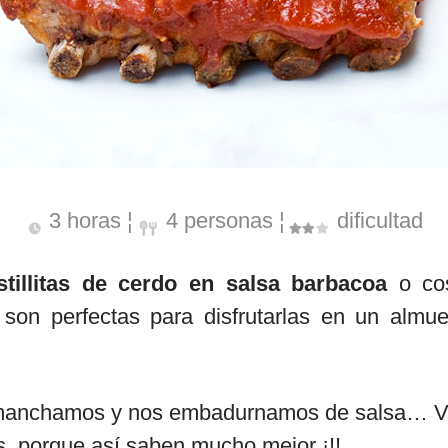
3 horas ¦
4 personas ¦
dificultad
stillitas de cerdo en salsa barbacoa
o cos
son perfectas para disfrutarlas en un almu
s manchamos y nos embadurnamos de salsa… V
os, porque así saben mucho mejor ¡!!