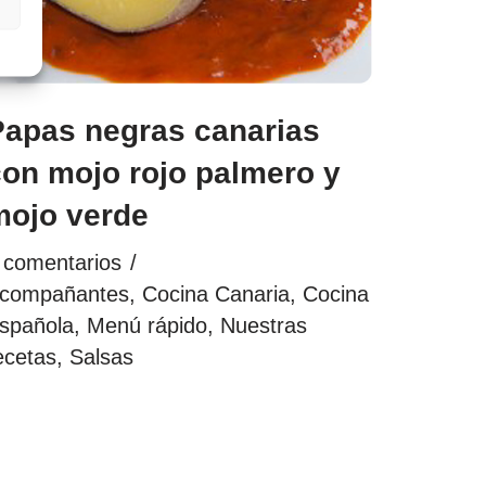
Papas negras canarias
con mojo rojo palmero y
mojo verde
 comentarios
compañantes
,
Cocina Canaria
,
Cocina
spañola
,
Menú rápido
,
Nuestras
ecetas
,
Salsas