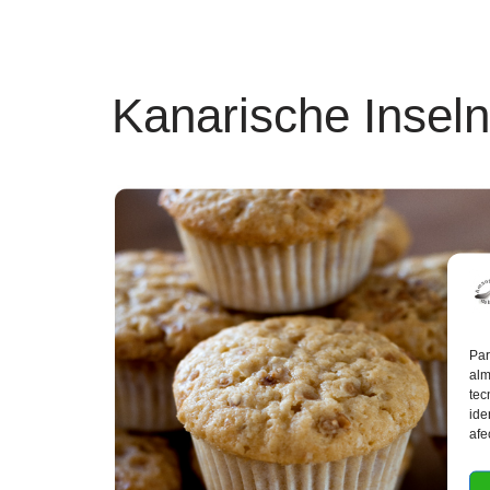
Kanarische Inseln
Par
alm
tec
ide
afe