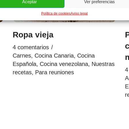
Aceptar
Ver preferencias
Política de cookies
Aviso legal
Ropa vieja
4 comentarios
Carnes
,
Cocina Canaria
,
Cocina
Española
,
Cocina venezolana
,
Nuestras
4
recetas
,
Para reuniones
A
E
r