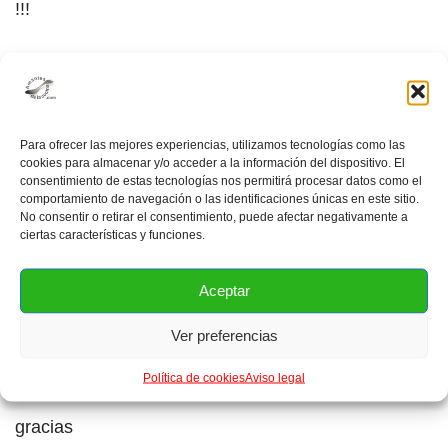
!!!
PrintFriendly
Para ofrecer las mejores experiencias, utilizamos tecnologías como las
cookies para almacenar y/o acceder a la información del dispositivo. El
consentimiento de estas tecnologías nos permitirá procesar datos como el
2 comentarios en «¿Sabes cómo comprar
comportamiento de navegación o las identificaciones únicas en este sitio.
No consentir o retirar el consentimiento, puede afectar negativamente a
pescado fresco?»
ciertas características y funciones.
Aceptar
Ver preferencias
Renée
RESPONDER
el noviembre 25, 2013 a las 12:00 am
Política de cookies
Aviso legal
gracias