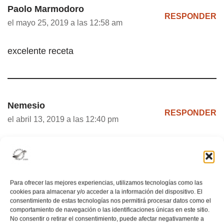
Paolo Marmodoro
RESPONDER
el mayo 25, 2019 a las 12:58 am
excelente receta
Nemesio
RESPONDER
el abril 13, 2019 a las 12:40 pm
MUY BUENA ESA RECETA ME ENCANTO SOLO
UNA PREGUNTA MAS , QUISIERA SABER SI HAY
OTRO TIPO DE RECETA DE LA ENSALADA DE
Para ofrecer las mejores experiencias, utilizamos tecnologías como las
PAPAS, AY QUE PASE POR UN LUGAR DONDE
cookies para almacenar y/o acceder a la información del dispositivo. El
HABÍA UN RESTAURAN ALEMÁN, Y ME
consentimiento de estas tecnologías nos permitirá procesar datos como el
comportamiento de navegación o las identificaciones únicas en este sitio.
OFRECIERON UN PLATO DE CHULETAS MUY
No consentir o retirar el consentimiento, puede afectar negativamente a