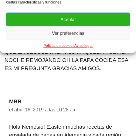
EXQUISITAS DE CERDO AHUMADAS PERO EL
ciertas características y funciones.
PLATO ACOMPAÑADO ERA ENSALADA DE
PAPAS ALEMANAS Y MUY DISTINTO A LO
Aceptar
PRESENTADO ANTERIORMENTE, ES MAS
Ver preferencias
SENTÍA COMO UNOS TALLARINES EN ESA
ENSALADA MUY EXQUISITO COMO DATO CREO
Política de cookies
Aviso legal
QUE LA CEBOLLA A LA PLUMA QUEDA TODA LA
NOCHE REMOJANDO OH LA PAPA COCIDA ESA
ES MI PREGUNTA GRACIAS AMIGOS.
MBB
el abril 16, 2019 a las 10:28 am
Hola Nemesio! Existen muchas recetas de
ensalada de papas en Alemania y cada región