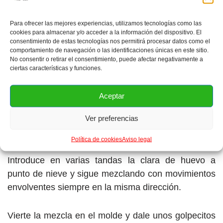
Integra el chocolate derretido y sigue batiendo.
Para ofrecer las mejores experiencias, utilizamos tecnologías como las
cookies para almacenar y/o acceder a la información del dispositivo. El
Añade en tres tandas, la harina de trigo, el polvo de
consentimiento de estas tecnologías nos permitirá procesar datos como el
hornear, el bicarbonato de sodio y la sal
comportamiento de navegación o las identificaciones únicas en este sitio.
No consentir o retirar el consentimiento, puede afectar negativamente a
previamente tamizados e intercala con las 3
ciertas características y funciones.
cucharadas de leche. Bate solo hasta que los
ingredientes estén un poco integrados.
Aceptar
Ahora con la ayuda de una espátula o dedo mágico
Ver preferencias
agrega la mitad de las cerezas escurridas y mezcla.
Política de cookies
Aviso legal
Introduce en varias tandas la clara de huevo a
punto de nieve y sigue mezclando con movimientos
envolventes siempre en la misma dirección.
Vierte la mezcla en el molde y dale unos golpecitos