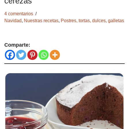
cerezas
4 comentarios
Navidad
,
Nuestras recetas
,
Postres, tortas, dulces, galletas
Comparte: