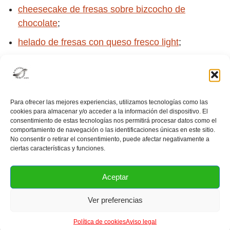
cheesecake de fresas sobre bizcocho de
chocolate
;
helado de fresas con queso fresco light
;
smoothie de fresas y bananas;
postre de fresas con yogurt griego;
mermelada de fresas y ruibarbo;
Para ofrecer las mejores experiencias, utilizamos tecnologías como las
cookies para almacenar y/o acceder a la información del dispositivo. El
brazo gitano de fresas y almendras crocantes.
consentimiento de estas tecnologías nos permitirá procesar datos como el
comportamiento de navegación o las identificaciones únicas en este sitio.
No consentir o retirar el consentimiento, puede afectar negativamente a
ciertas características y funciones.
Tablas de equivalencias de ingredientes líquidos e
Aceptar
ingredientes secos
.
Ver preferencias
Tabla de calorías
.
Política de cookies
Aviso legal