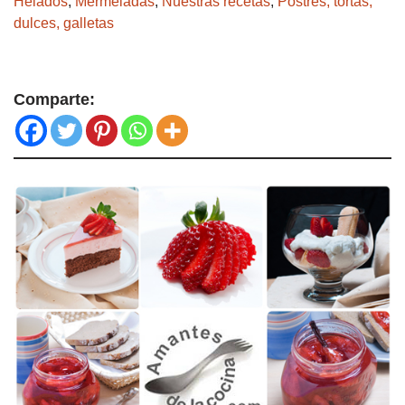
Helados
,
Mermeladas
,
Nuestras recetas
,
Postres, tortas,
dulces, galletas
Comparte: