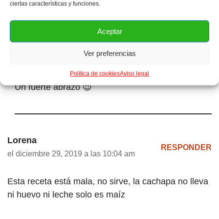
ciertas características y funciones.
HarinaPan (harina precocida para hacer arepas)
no importa si es amarilla o blanca. Ahora si no
Aceptar
tienes harina para arepas, también puedes utilizar
harina de trigo todo uso de la normal y corriente.
Ver preferencias
Sólo cuida que la consistencia de la mezcla sea
espesa (como la del video) para que salga bien.
Política de cookies
Aviso legal
Un fuerte abrazo 😉
Lorena
RESPONDER
el diciembre 29, 2019 a las 10:04 am
Esta receta está mala, no sirve, la cachapa no lleva
ni huevo ni leche solo es maíz