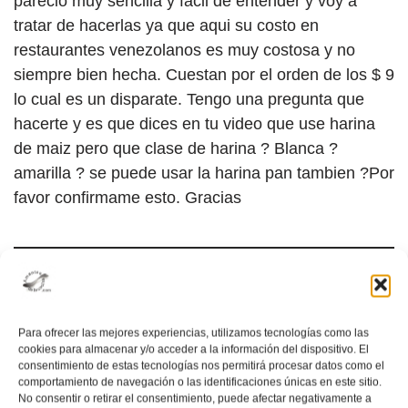
parecio muy sencilla y facil de entender y voy a
tratar de hacerlas ya que aqui su costo en
restaurantes venezolanos es muy costosa y no
siempre bien hecha. Cuestan por el orden de los $ 9
lo cual es un disparate. Tengo una pregunta que
hacerte y es que dices en tu video que use harina
de maiz pero que clase de harina ? Blanca ?
amarilla ? se puede usar la harina pan tambien ?Por
favor confirmame esto. Gracias
admin
el mayo 2, 2020 a las 11:03 am
Para ofrecer las mejores experiencias, utilizamos tecnologías como las
cookies para almacenar y/o acceder a la información del dispositivo. El
consentimiento de estas tecnologías nos permitirá procesar datos como el
Hola Leonardo! Muchísimas gracias por tus
comportamiento de navegación o las identificaciones únicas en este sitio.
líneas. En esta receta nosotros utilizamos
No consentir o retirar el consentimiento, puede afectar negativamente a