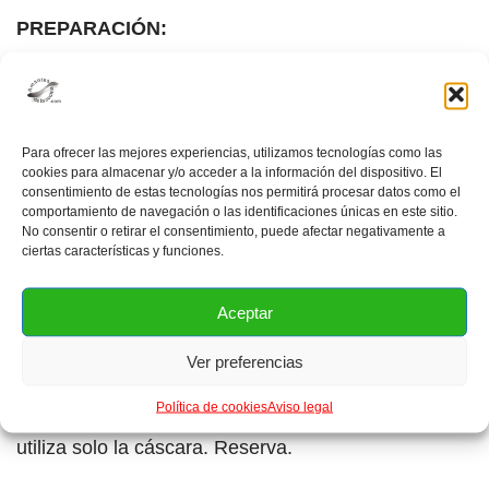
PREPARACIÓN:
Introduce el recipiente interno de la heladora en el
congelador 24 horas antes de preparar el sorbete.
Para ofrecer las mejores experiencias, utilizamos tecnologías como las
cookies para almacenar y/o acceder a la información del dispositivo. El
Lava bien los limones. Antes de exprimirlos, pela la
consentimiento de estas tecnologías nos permitirá procesar datos como el
cáscara de un limón con la ayuda de un pelador,
comportamiento de navegación o las identificaciones únicas en este sitio.
No consentir o retirar el consentimiento, puede afectar negativamente a
cuidando de que sea solo la parte amarilla y no la
ciertas características y funciones.
blanca. Corta la cáscara en julianas muy finas.
Introdúcelas en agua hirviendo por 3 minutos. Bota
Aceptar
el agua y agrega nuevamente agua con dos
cucharadas de azúcar. Llévalo a la hornilla y cocina
Ver preferencias
a fuego lento hasta que el líquido espese. Retira de
Política de cookies
Aviso legal
la hornilla y deja enfriar. Luego escurre el líquido y
utiliza solo la cáscara. Reserva.