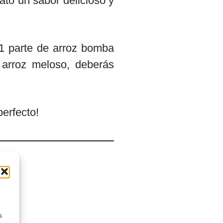
ato un sabor delicioso y
 1 parte de arroz bomba
 arroz meloso, deberás
perfecto!
s