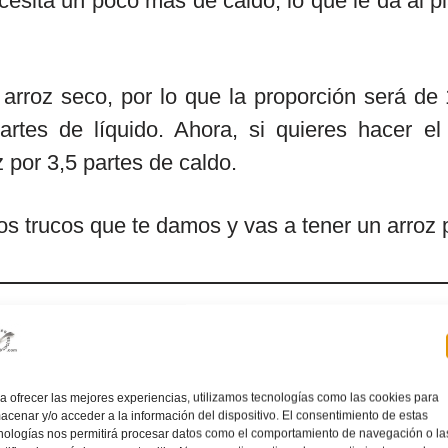
cesita un poco más de caldo, lo que le da al pl
 arroz seco, por lo que la proporción será de
rtes de líquido. Ahora, si quieres hacer el
z por 3,5 partes de caldo.
los trucos que te damos y vas a tener un arroz 
Video de la receta del arroz con vegetales.
¡Suscríbete a
nuestro Canal de Youtube
!
a ofrecer las mejores experiencias, utilizamos tecnologías como las cookies para
acenar y/o acceder a la información del dispositivo. El consentimiento de estas
nologías nos permitirá procesar datos como el comportamiento de navegación o la