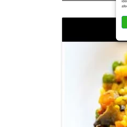
ide
afe