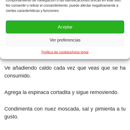
comportamiento de navegación o las identificaciones únicas en este sitio.
No consentir o retirar el consentimiento, puede afectar negativamente a
Añade el Jeréz fino o el vino blanco, el chili picante
ciertas características y funciones.
cortadito y sigue removiendo.
Aceptar
Cocina a fuego medio. A partir de ahora no debes
Ver preferencias
separarte de la olla y removerás continuamente el
pastasotto.
Política de cookies
Aviso legal
Ve añadiendo caldo cada vez que veas que se ha
consumido.
Agrega la espinaca cortadita y sigue removiendo.
Condimenta con nuez moscada, sal y pimienta a tu
gusto.