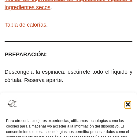
ingredientes secos
.
Tabla de calorías
.
PREPARACIÓN:
Descongela la espinaca, escúrrele todo el líquido y
córtala. Reserva aparte.
En una olla dora en aceite de oliva la cebolla y el
ajo cortados en
brunoise
hasta que estén
traslúcidos.
Para ofrecer las mejores experiencias, utilizamos tecnologías como las
cookies para almacenar y/o acceder a la información del dispositivo. El
Agrega la pasta y revuelve.
consentimiento de estas tecnologías nos permitirá procesar datos como el