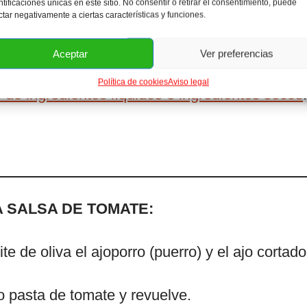
ntificaciones únicas en este sitio. No consentir o retirar el consentimiento, puede
ctar negativamente a ciertas características y funciones.
sto
Aceptar
Ver preferencias
Política de cookies
Aviso legal
 de ingredientes líquidos e ingredientes secos
.
 SALSA DE TOMATE:
te de oliva el ajoporro (puerro) y el ajo cortad
o pasta de tomate y revuelve.