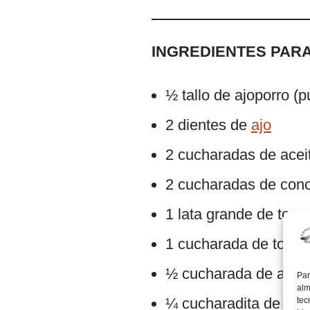
INGREDIENTES PARA
½ tallo de ajoporro (
2 dientes de
ajo
2 cucharadas de aceit
2 cucharadas de conc
1 lata grande de toma
1 cucharada de tomill
½ cucharada de azúc
Par
alm
¼ cucharadita de cur
tec