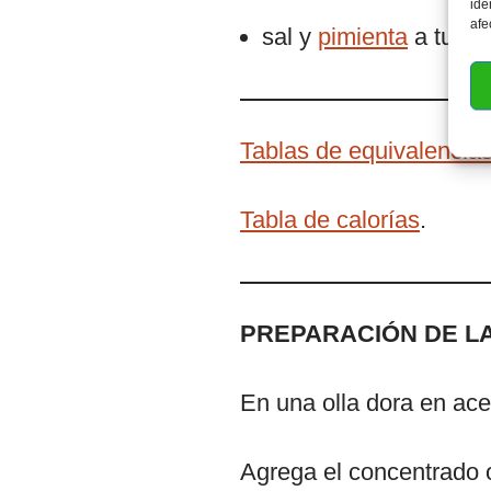
ide
afe
sal y
pimienta
a tu gu
Tablas de equivalencias
Tabla de calorías
.
PREPARACIÓN DE LA
En una olla dora en acei
Agrega el concentrado 