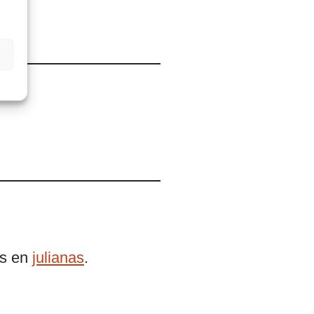
os en
julianas
.