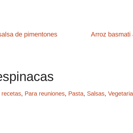
salsa de pimentones
Arroz basmati 
espinacas
 recetas
,
Para reuniones
,
Pasta
,
Salsas
,
Vegetari