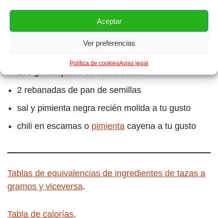
½ cebollín o cebollino mediana
Aceptar
3 cucharadas de aceite de oliva
Ver preferencias
2 dientes de ajo negro
Política de cookies
Aviso legal
100 gr. de queso de cabra suave
2 rebanadas de pan de semillas
sal y pimienta negra recién molida a tu gusto
chili en escamas o
pimienta
cayena a tu gusto
Tablas de equivalencias de ingredientes de tazas a
gramos y viceversa
.
Tabla de calorías
.