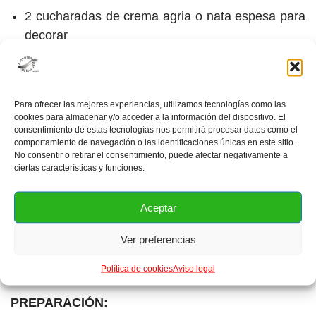
2 cucharadas de crema agria o nata espesa para
decorar
8 almendras (4 por persona) para decorar
2 pedazos de papel de aluminio para cubrir las
Para ofrecer las mejores experiencias, utilizamos tecnologías como las
papas
cookies para almacenar y/o acceder a la información del dispositivo. El
consentimiento de estas tecnologías nos permitirá procesar datos como el
comportamiento de navegación o las identificaciones únicas en este sitio.
No consentir o retirar el consentimiento, puede afectar negativamente a
ciertas características y funciones.
Tablas de equivalencias de ingredientes de tazas a
gramos y viceversa
.
Aceptar
Tabla de calorías
.
Ver preferencias
Política de cookies
Aviso legal
PREPARACIÓN: