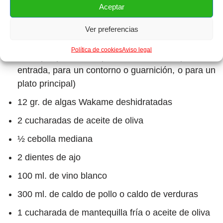
INGREDIENTES PARA EL RISOTTO:
Aceptar
Ver preferencias
160 gr. de arroz Arborio o arroz Carnaroli
(normalmente se utilizan de 40 gr. a 80 gr. de
Política de cookies
Aviso legal
arroz por persona dependiendo de si es para una
entrada, para un contorno o guarnición, o para un
plato principal)
12 gr. de algas Wakame deshidratadas
2 cucharadas de aceite de oliva
½ cebolla mediana
2 dientes de ajo
100 ml. de vino blanco
300 ml. de caldo de pollo o caldo de verduras
1 cucharada de mantequilla fría o aceite de oliva