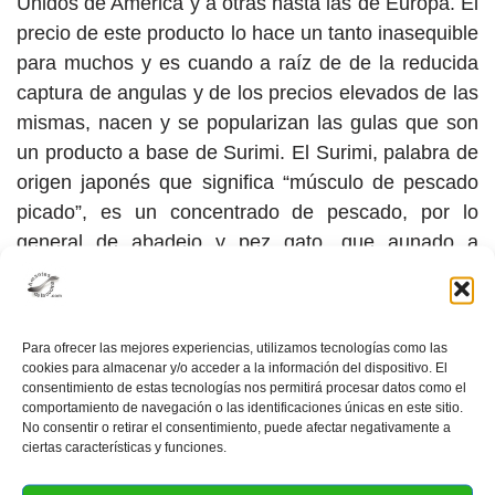
Unidos de América y a otras hasta las de Europa. El
precio de este producto lo hace un tanto inasequible
para muchos y es cuando a raíz de de la reducida
captura de angulas y de los precios elevados de las
mismas, nacen y se popularizan las gulas que son
un producto a base de Surimi. El Surimi, palabra de
origen japonés que significa “músculo de pescado
picado”, es un concentrado de pescado, por lo
general de abadejo y pez gato, que aunado a
almidón, clara de huevo, sal, aceite vegetal y
proteína de soja, forman un producto que sirve para
la preparación de diversas comidas procesadas
Para ofrecer las mejores experiencias, utilizamos tecnologías como las
como los palitos de cangrejo, langostinos, vieiras y
cookies para almacenar y/o acceder a la información del dispositivo. El
también las gulas.
consentimiento de estas tecnologías nos permitirá procesar datos como el
comportamiento de navegación o las identificaciones únicas en este sitio.
No consentir o retirar el consentimiento, puede afectar negativamente a
ciertas características y funciones.