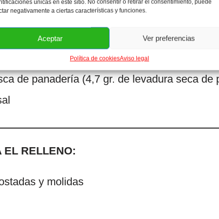
ntificaciones únicas en este sitio. No consentir o retirar el consentimiento, puede
ctar negativamente a ciertas características y funciones.
Aceptar
Ver preferencias
 a temperatura ambiente
Política de cookies
Aviso legal
esca de panadería (4,7 gr. de levadura seca de
sal
 EL RELLENO:
tostadas y molidas