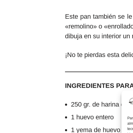
Este pan también se l
«remolino» o «enrollado
dibuja en su interior un
¡No te pierdas esta deli
INGREDIENTES PARA
250 gr. de harina de 
1 huevo entero
Par
alm
1 yema de huevo
tec