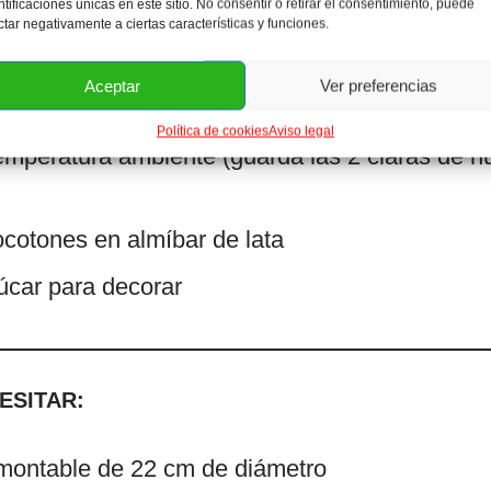
ntificaciones únicas en este sitio. No consentir o retirar el consentimiento, puede
nillado o 1 cucharadita de extracto o esencia 
ctar negativamente a ciertas características y funciones.
món
Aceptar
Ver preferencias
temperatura ambiente
Política de cookies
Aviso legal
emperatura ambiente (guarda las 2 claras de h
ocotones en almíbar de lata
úcar para decorar
ESITAR:
montable de 22 cm de diámetro