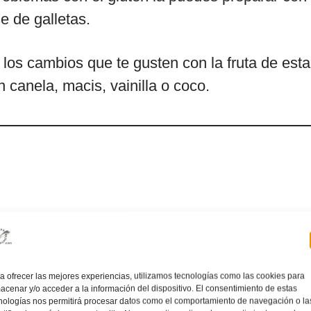
e de galletas.
y los cambios que te gusten con la fruta de est
 canela, macis, vainilla o coco.
io o Carnaroli (o el arroz que utilices para pre
é o nevazúcar
a ofrecer las mejores experiencias, utilizamos tecnologías como las cookies para
acenar y/o acceder a la información del dispositivo. El consentimiento de estas
nologías nos permitirá procesar datos como el comportamiento de navegación o la