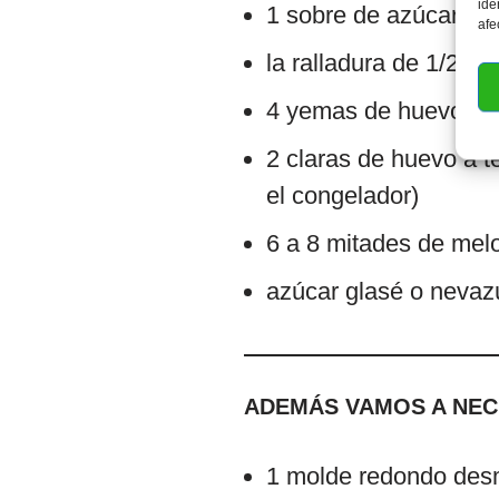
ide
1 sobre de azúcar vai
afe
la ralladura de 1/2 li
4 yemas de huevo a 
2 claras de huevo a t
el congelador)
6 a 8 mitades de mel
azúcar glasé o nevaz
ADEMÁS VAMOS A NEC
1 molde redondo des