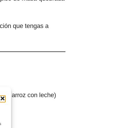
ación que tengas a
parar arroz con leche)
s