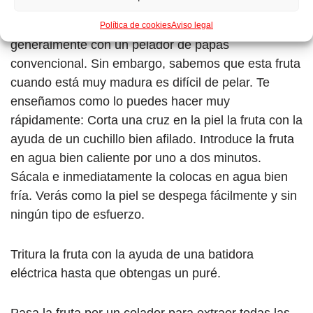
Lava y pela la fruta. Nosotros lo hacemos
Política de cookies
Aviso legal
generalmente con un pelador de papas
convencional. Sin embargo, sabemos que esta fruta
cuando está muy madura es difícil de pelar. Te
enseñamos como lo puedes hacer muy
rápidamente: Corta una cruz en la piel la fruta con la
ayuda de un cuchillo bien afilado. Introduce la fruta
en agua bien caliente por uno a dos minutos.
Sácala e inmediatamente la colocas en agua bien
fría. Verás como la piel se despega fácilmente y sin
ningún tipo de esfuerzo.
Tritura la fruta con la ayuda de una batidora
eléctrica hasta que obtengas un puré.
Pasa la fruta por un colador para extraer todas las