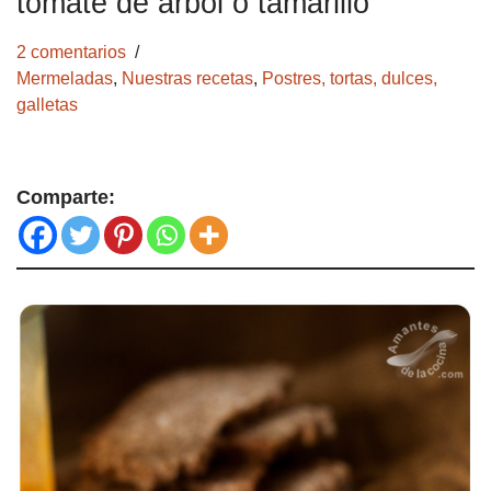
tomate de árbol o tamarillo
2 comentarios
Mermeladas
,
Nuestras recetas
,
Postres, tortas, dulces,
galletas
Comparte: