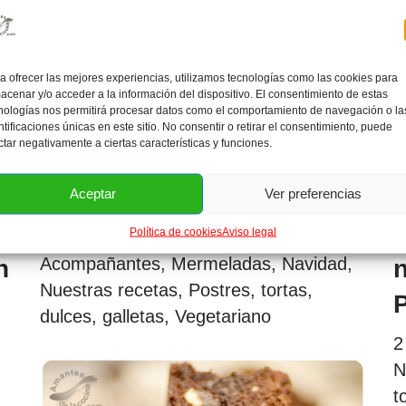
a ofrecer las mejores experiencias, utilizamos tecnologías como las cookies para
acenar y/o acceder a la información del dispositivo. El consentimiento de estas
nologías nos permitirá procesar datos como el comportamiento de navegación o la
ntificaciones únicas en este sitio. No consentir o retirar el consentimiento, puede
ctar negativamente a ciertas características y funciones.
Mermelada de cebolla roja
Aceptar
Ver preferencias
M
Política de cookies
Aviso legal
8 comentarios
Acompañantes
,
Mermeladas
,
Navidad
,
n
Nuestras recetas
,
Postres, tortas,
dulces, galletas
,
Vegetariano
2
N
t