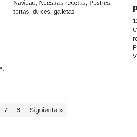
Navidad
,
Nuestras recetas
,
Postres,
tortas, dulces, galletas
1
C
r
P
V
s,
7
8
Siguiente »