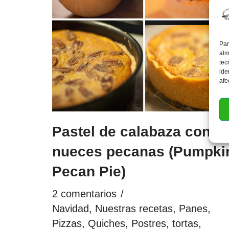
Par
alm
tec
ide
afe
Pastel de calabaza con
nueces pecanas (Pumpki
Pecan Pie)
2 comentarios
Navidad
,
Nuestras recetas
,
Panes,
Pizzas, Quiches
,
Postres, tortas,