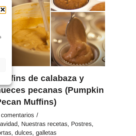
s
uffins de calabaza y
nueces pecanas (Pumpkin
Pecan Muffins)
 comentarios
avidad
,
Nuestras recetas
,
Postres,
ortas, dulces, galletas