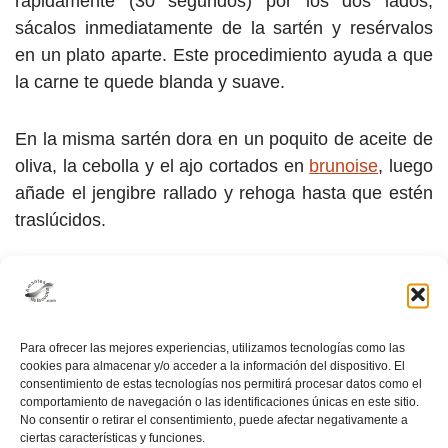
rápidamente (30 segundos) por los dos lados,
sácalos inmediatamente de la sartén y resérvalos
en un plato aparte. Este procedimiento ayuda a que
la carne te quede blanda y suave.
En la misma sartén dora en un poquito de aceite de
oliva, la cebolla y el ajo cortados en
brunoise
, luego
añade el jengibre rallado y rehoga hasta que estén
traslúcidos.
Añade el curry y mezcla.
Agrega el caldo, la salsa de soja, la salsa de tomate
Para ofrecer las mejores experiencias, utilizamos tecnologías como las
ketchup, el pimentón o ají dulce y las zanahorias
cookies para almacenar y/o acceder a la información del dispositivo. El
consentimiento de estas tecnologías nos permitirá procesar datos como el
cortados en
julianas
y deja cocinar tres minutos a
comportamiento de navegación o las identificaciones únicas en este sitio.
fuego medio.
No consentir o retirar el consentimiento, puede afectar negativamente a
ciertas características y funciones.