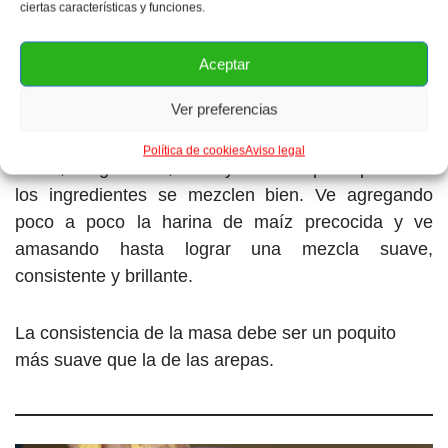
ciertas características y funciones.
Aceptar
Ver preferencias
En un recipiente bien grande agrega el caldo de
pollo tibio, la manteca de cerdo coloreada con el
Política de cookies
Aviso legal
onoto, el agua tibia, la sal y revuelve para que todos
los ingredientes se mezclen bien. Ve agregando
poco a poco la harina de maíz precocida y ve
amasando hasta lograr una mezcla suave,
consistente y brillante.
La consistencia de la masa debe ser un poquito
más suave que la de las arepas.