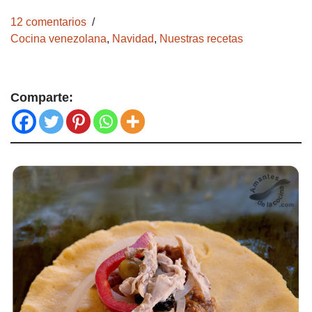
12 comentarios
Cocina venezolana
,
Navidad
,
Nuestras recetas
Comparte: